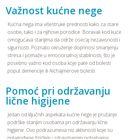
Važnost kućne nege
Kućna nega ima višestruke prednosti kako za stare
osobe, tako i za njihove porodice. Boravak kod kuće
omogućava starijima da održe osećaj nezavisnosti i
sigurnosti. Poznato okruženje doprinosi smanjenju
stresa i pomaže u emocionalnoj stabilnosti, što je
posebno važno kod osoba koje pate od bolesti
poput demencije ili Alchajmerove bolesti.
Pomoć pri održavanju
lične higijene
Jedan od ključnih aspekata kućne nege je pružanje
podrške starijim osobama pri održavanju lične
higijene. Ovo podrazumeva niz aktivnosti koje su
prilagođene fizičkim i zdravstvenim potrebama