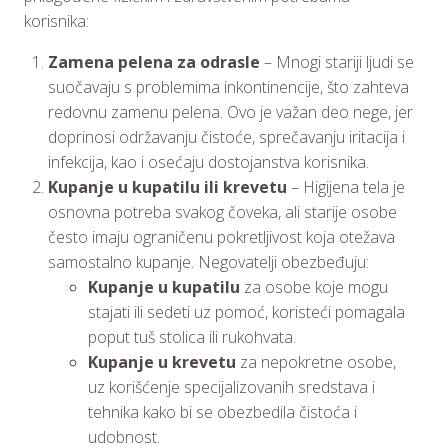
korisnika:
Zamena pelena za odrasle
– Mnogi stariji ljudi se
suočavaju s problemima inkontinencije, što zahteva
redovnu zamenu pelena. Ovo je važan deo nege, jer
doprinosi održavanju čistoće, sprečavanju iritacija i
infekcija, kao i osećaju dostojanstva korisnika.
Kupanje u kupatilu ili krevetu
– Higijena tela je
osnovna potreba svakog čoveka, ali starije osobe
često imaju ograničenu pokretljivost koja otežava
samostalno kupanje. Negovatelji obezbeđuju:
Kupanje u kupatilu
za osobe koje mogu
stajati ili sedeti uz pomoć, koristeći pomagala
poput tuš stolica ili rukohvata.
Kupanje u krevetu
za nepokretne osobe,
uz korišćenje specijalizovanih sredstava i
tehnika kako bi se obezbedila čistoća i
udobnost.