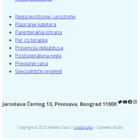
Nega ileostome i urostome
Plasiranje katetera
Parenteralna ishrana
Per os terapija
Prevencija dekubitusa
Postoperativna nega
Previjanje rana
Specijalistički pregledi
Twitter
YouTub
Face
Ins
Jaroslava Černog 13, Pinosava, Beograd 11000
Copyright © 2025 Avalska Oaza |
Izrada sajta
– Optiweb Studio