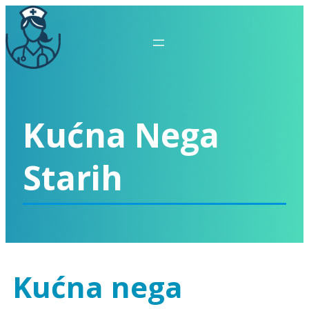
Kućna Nega
Starih
Kućna nega