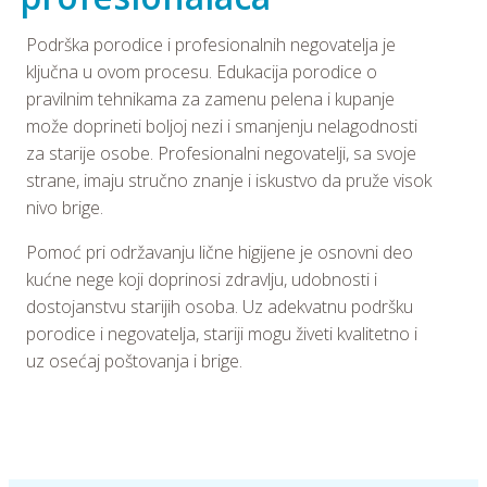
Podrška porodice i profesionalnih negovatelja je
ključna u ovom procesu. Edukacija porodice o
pravilnim tehnikama za zamenu pelena i kupanje
može doprineti boljoj nezi i smanjenju nelagodnosti
za starije osobe. Profesionalni negovatelji, sa svoje
strane, imaju stručno znanje i iskustvo da pruže visok
nivo brige.
Pomoć pri održavanju lične higijene je osnovni deo
kućne nege koji doprinosi zdravlju, udobnosti i
dostojanstvu starijih osoba. Uz adekvatnu podršku
porodice i negovatelja, stariji mogu živeti kvalitetno i
uz osećaj poštovanja i brige.