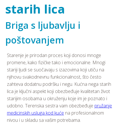
starih lica
Briga s ljubavlju i
poštovanjem
Starenje je prirodan proces koji donosi mnoge
promene, kako fizičke tako i emocionalne. Mnogi
stariji ljudi se suočavaju s izazovima koji utiču na
njihovu svakodnevnu funkcionalnost, što često
zahteva dodatnu podršku i negu. Kućna nega starih
lica je ključni aspekt koji obezbeđuje kvalitetan život
starijim osobama u okruženju koje im je poznato i
udobno. Terenska sestra vam obezbeđuje
pružanje
medicinskih usluga kod kuće
na profesionalnom
nivou i u skladu sa vašim potrebama.