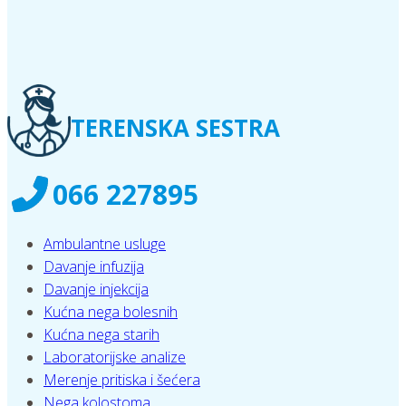
TERENSKA SESTRA
066 227895
Ambulantne usluge
Davanje infuzija
Davanje injekcija
Kućna nega bolesnih
Kućna nega starih
Laboratorijske analize
Merenje pritiska i šećera
Nega kolostoma